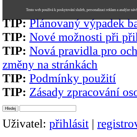
Tento web používá k poskytování služeb, personalizaci reklam a analýze náv
TIP:
Plánovaný výpadek b
TIP:
Nové možnosti při při
TIP:
Nová pravidla pro och
změny na stránkách
TIP:
Podmínky použití
TIP:
Zásady zpracování os
Uživatel:
přihlásit
|
registro