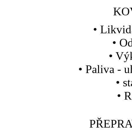
KO
• Likvi
• O
• Vý
• Paliva - u
• s
• R
PŘEPRA