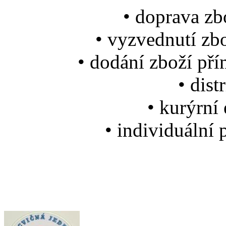
• doprava zb
• vyzvednutí zb
• dodání zboží př
• dist
• kurýrní
• individuální